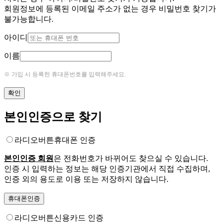
회원정보에 등록된 이메일 주소가 없는 경우 비밀번호 찾기가
불가능합니다.
아이디
이름
※ 가입 시 등록한 휴대폰번호를 입력해주세요.
확인
본인인증으로 찾기
라디오버튼
휴대폰 인증
본인인증 회원
은 전화번호가 바뀌어도 찾으실 수 있습니다.
인증 시 입력하는 정보는 해당 인증기관에서 직접 수집하며,
인증 외의 용도로 이용 또는 저장하지 않습니다.
휴대폰인증
라디오버튼
신용카드 인증